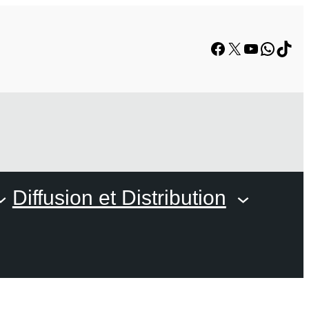
Facebook
X
YouTube
Whats
TikT
Diffusion et Distribution