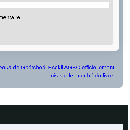
mentaire.
Vodun
de Gbétchédi Esckil AGBO officiellement
mis sur le marché du livre