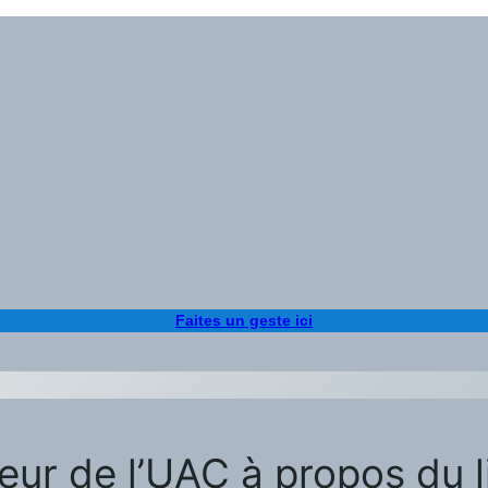
Faites un geste ici
teur de l’UAC à propos du l