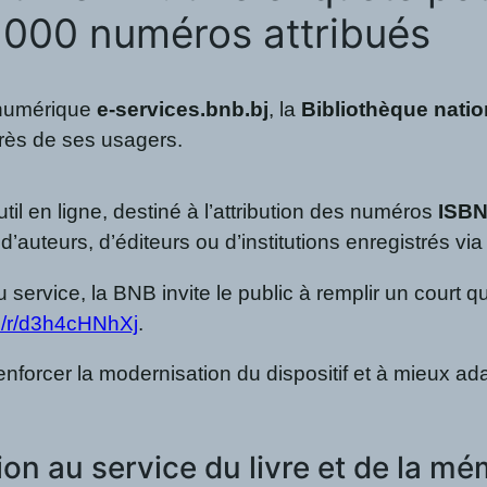
5 000 numéros attribués
 numérique
e-services.bnb.bj
, la
Bibliothèque nati
près de ses usagers.
til en ligne, destiné à l’attribution des numéros
ISB
e d’auteurs, d’éditeurs ou d’institutions enregistrés via
 du service, la BNB invite le public à remplir un court
om/r/d3h4cHNhXj
.
renforcer la modernisation du dispositif et à mieux a
ion au service du livre et de la mé