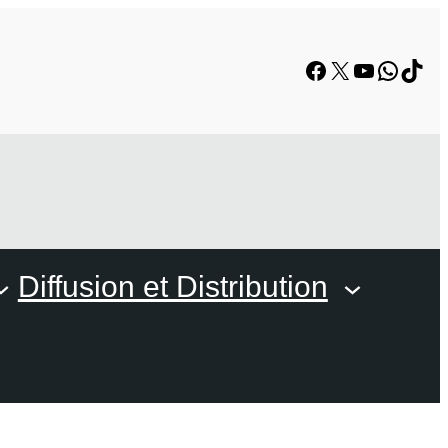
Facebook
X
YouTube
Whats
TikT
Diffusion et Distribution