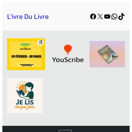
Facebook
X
YouTube
Whats
TikT
L’ivre Du Livre