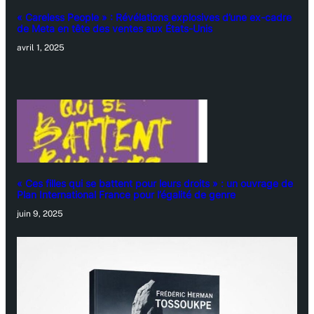
« Careless People » : Révélations explosives d’une ex-cadre
de Meta en tête des ventes aux États-Unis
avril 1, 2025
« Ces filles qui se battent pour leurs droits » : un ouvrage de
Plan International France pour l’égalité de genre
juin 9, 2025