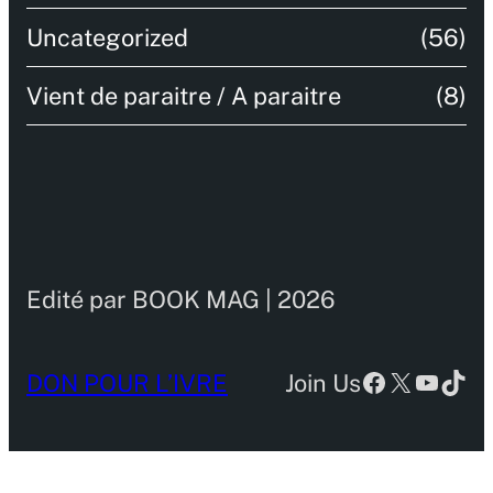
Uncategorized
(56)
Vient de paraitre / A paraitre
(8)
Edité par BOOK MAG | 2026
Facebook
X
YouTu
TikT
DON POUR L’IVRE
Join Us