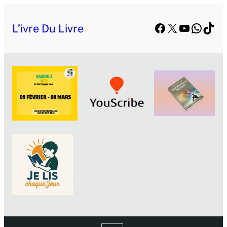
Aller
Facebook
X
YouTube
Whats
TikT
au
L’ivre Du Livre
contenu