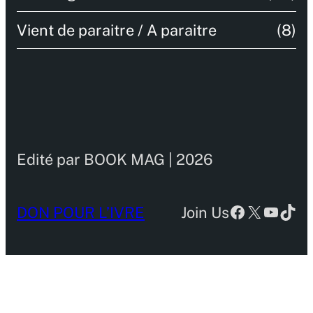
Vient de paraitre / A paraitre
(8)
Edité par BOOK MAG | 2026
Facebook
X
YouTu
TikT
DON POUR L’IVRE
Join Us