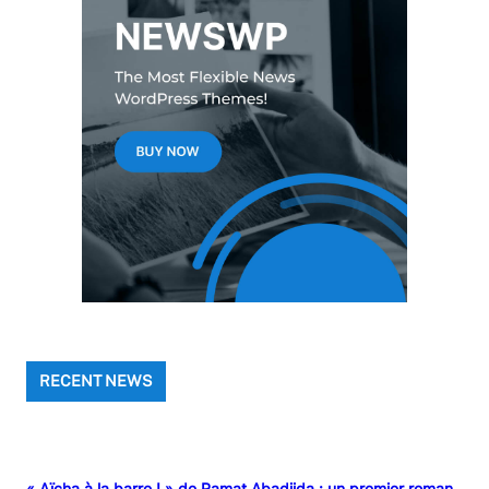
RECENT NEWS
« Aïcha à la barre ! » de Ramat Abadjida : un premier roman