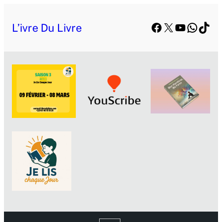
Facebook
X
YouTube
Whats
TikT
L’ivre Du Livre