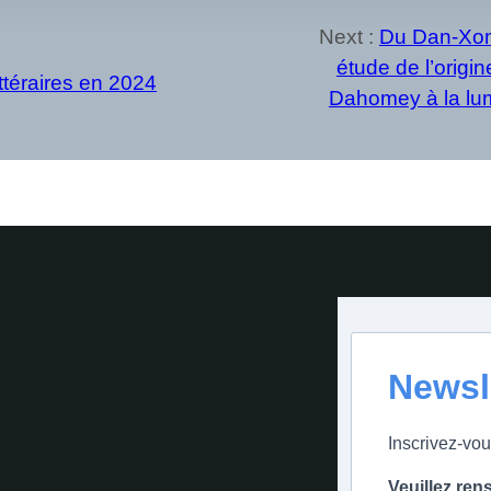
Next :
Du Dan-Xomè
étude de l’orig
ittéraires en 2024
Dahomey à la lumi
Newsl
Inscrivez-vou
Veuillez ren