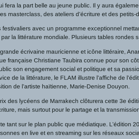
fera la part belle au jeune public. Il y aura égaleme
s masterclass, des ateliers d’écriture et des petits-dé
es festivaliers avec un programme exceptionnel mettan
par la littérature mondiale. Plusieurs tables rondes 
 grande écrivaine mauricienne et icône littéraire, A
que française Christiane Taubira connue pour son côté
public son engagement social et politique et sa passi
vice de la littérature, le FLAM illustre l’affiche de l’éd
tion de l’artiste haïtienne, Marie-Denise Douyon.
ix des lycéens de Marrakech clôturera cette 3e édit
écriture, mais surtout pour le partage et la transmiss
e tant sur le plan public que médiatique. L’édition 2
rsonnes en live et en streaming sur les réseaux soci