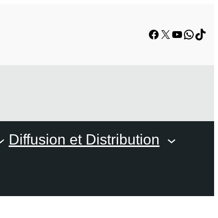
Facebook
X
YouTube
Whats
TikT
Diffusion et Distribution