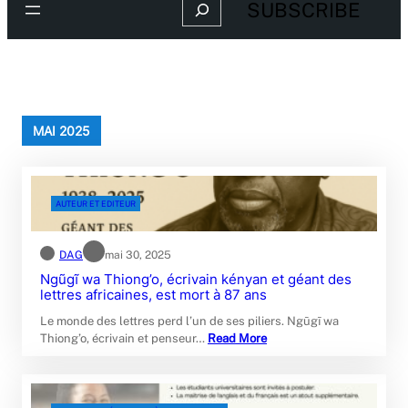
Search
SUBSCRIBE
MAI 2025
AUTEUR ET EDITEUR
DAG
mai 30, 2025
Ngũgĩ wa Thiong’o, écrivain kényan et géant des
lettres africaines, est mort à 87 ans
Le monde des lettres perd l’un de ses piliers. Ngũgĩ wa
Thiong’o, écrivain et penseur…
Read More