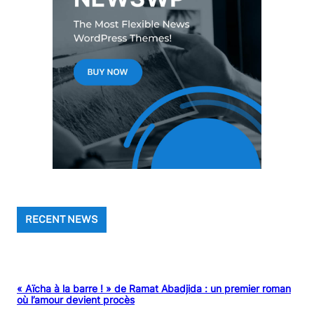
RECENT NEWS
« Aïcha à la barre ! » de Ramat Abadjida : un premier roman
où l’amour devient procès