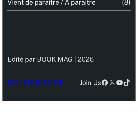
Vient de paraitre / A paraitre
(8)
Edité par BOOK MAG | 2026
Facebook
X
YouTu
TikT
DON POUR L’IVRE
Join Us