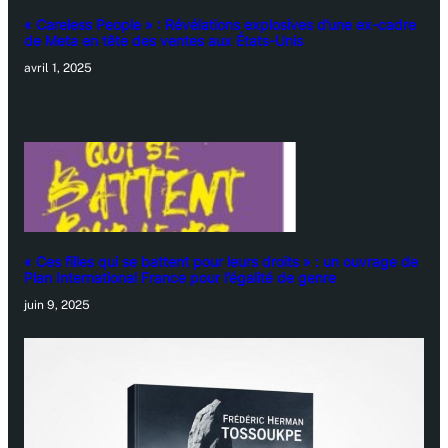
« Careless People » : Révélations explosives d’une ex-cadre
de Meta en tête des ventes aux États-Unis
avril 1, 2025
« Ces filles qui se battent pour leurs droits » : un ouvrage de
Plan International France pour l’égalité de genre
juin 9, 2025