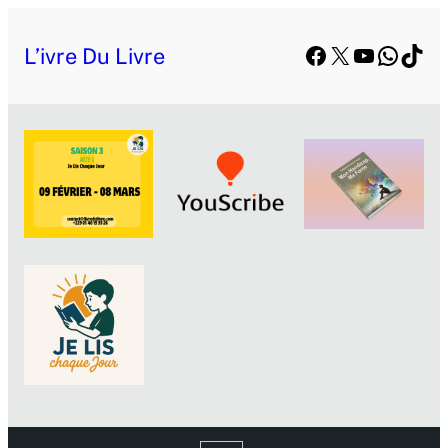
Aller
Facebook
X
YouTube
Whats
TikT
au
L’ivre Du Livre
contenu