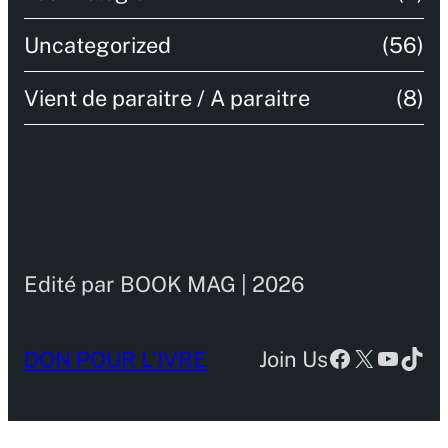
Uncategorized
(56)
Vient de paraitre / A paraitre
(8)
Edité par BOOK MAG | 2026
Facebook
X
YouTu
TikT
DON POUR L’IVRE
Join Us