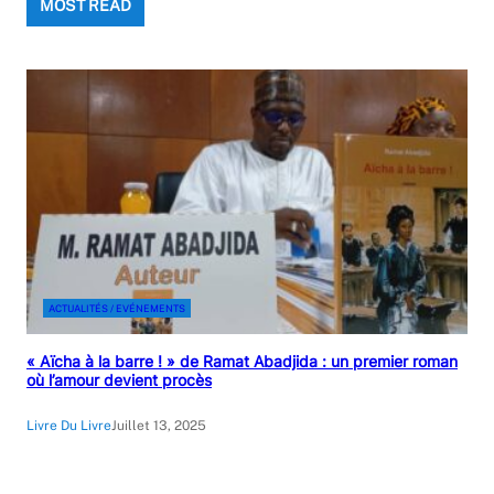
MOST READ
ACTUALITÉS / EVÉNEMENTS
« Aïcha à la barre ! » de Ramat Abadjida : un premier roman
où l’amour devient procès
Livre Du Livre
Juillet 13, 2025