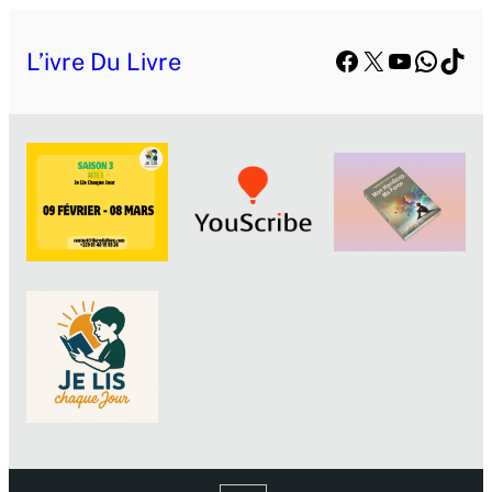
Aller
Facebook
X
YouTube
Whats
TikT
au
L’ivre Du Livre
contenu