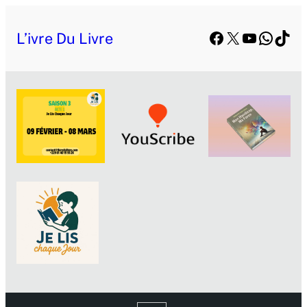
Aller
Facebook
X
YouTube
Whats
TikT
au
L’ivre Du Livre
contenu