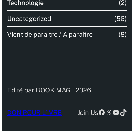
Technologie
(2)
Uncategorized
(56)
Vient de paraitre / A paraitre
(8)
Edité par BOOK MAG | 2026
Facebook
X
YouTu
TikT
DON POUR L’IVRE
Join Us