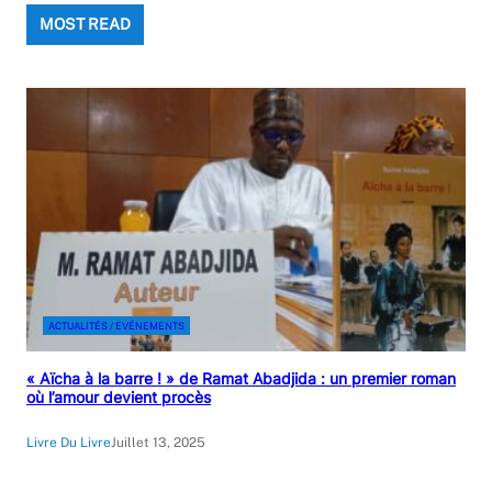
MOST READ
ACTUALITÉS / EVÉNEMENTS
« Aïcha à la barre ! » de Ramat Abadjida : un premier roman
où l’amour devient procès
Livre Du Livre
Juillet 13, 2025