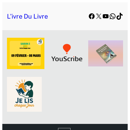
Aller
Facebook
X
YouTube
Whats
TikT
au
L’ivre Du Livre
contenu