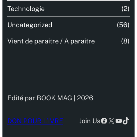
Technologie
(2)
Uncategorized
(56)
Vient de paraitre / A paraitre
(8)
Edité par BOOK MAG | 2026
Facebook
X
YouTu
TikT
DON POUR L’IVRE
Join Us