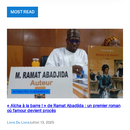
MOST READ
ACTUALITÉS / EVÉNEMENTS
« Aïcha à la barre ! » de Ramat Abadjida : un premier roman
où l’amour devient procès
Livre Du Livre
Juillet 13, 2025