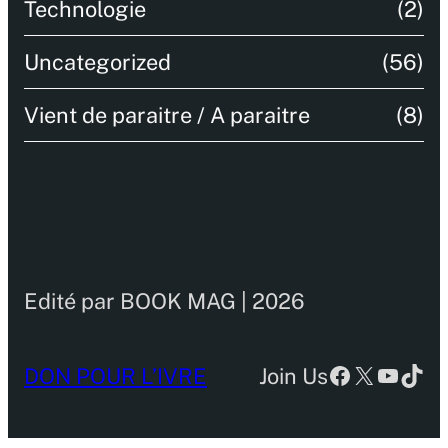
Technologie
(2)
Uncategorized
(56)
Vient de paraitre / A paraitre
(8)
Edité par BOOK MAG | 2026
Facebook
X
YouTu
TikT
DON POUR L’IVRE
Join Us