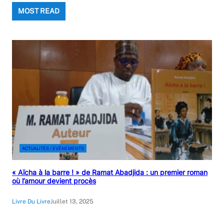
MOST READ
ACTUALITÉS / EVÉNEMENTS
« Aïcha à la barre ! » de Ramat Abadjida : un premier roman
où l’amour devient procès
Livre Du Livre
Juillet 13, 2025