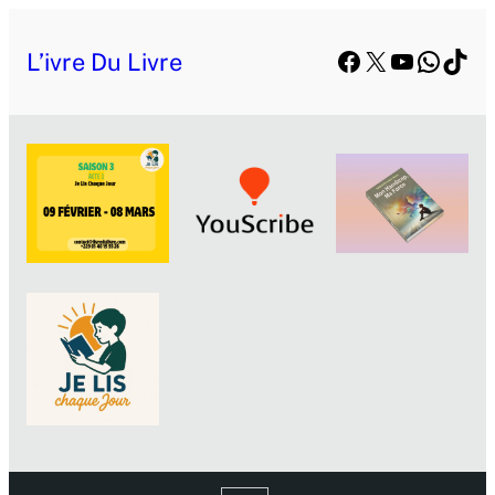
Aller
Facebook
X
YouTube
Whats
TikT
au
L’ivre Du Livre
contenu