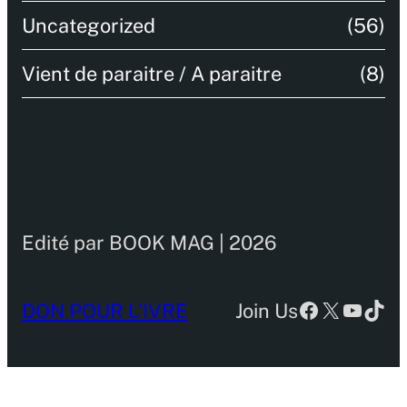
Uncategorized
(56)
Vient de paraitre / A paraitre
(8)
Edité par BOOK MAG | 2026
Facebook
X
YouTu
TikT
DON POUR L’IVRE
Join Us