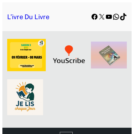
Aller
Facebook
X
YouTube
Whats
TikT
au
L’ivre Du Livre
contenu