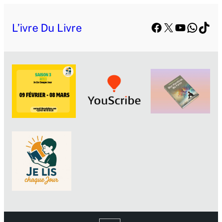
Aller
Facebook
X
YouTube
Whats
TikT
au
L’ivre Du Livre
contenu