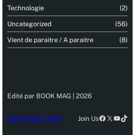
Technologie
(2)
Uncategorized
(56)
Vient de paraitre / A paraitre
(8)
Edité par BOOK MAG | 2026
Facebook
X
YouTu
TikT
DON POUR L’IVRE
Join Us