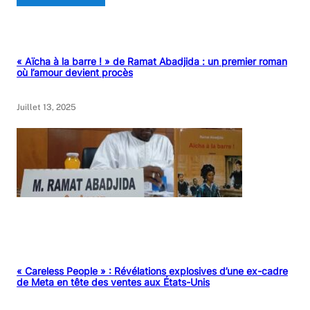
« Aïcha à la barre ! » de Ramat Abadjida : un premier roman
où l’amour devient procès
Juillet 13, 2025
« Careless People » : Révélations explosives d’une ex-cadre
de Meta en tête des ventes aux États-Unis