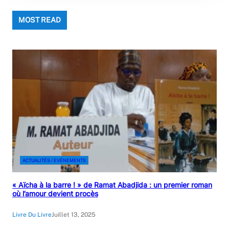
MOST READ
ACTUALITÉS / EVÉNEMENTS
« Aïcha à la barre ! » de Ramat Abadjida : un premier roman
où l’amour devient procès
Livre Du Livre
Juillet 13, 2025