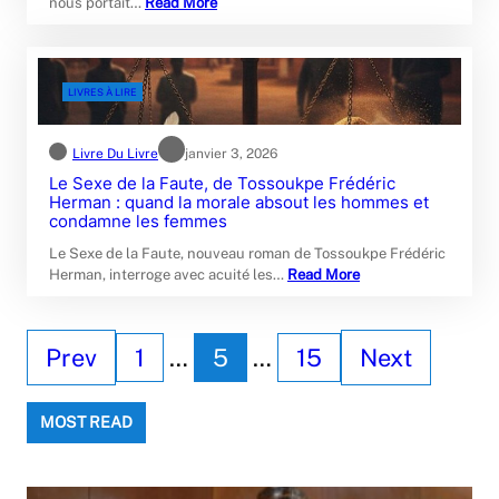
nous portait…
Read More
LIVRES À LIRE
Livre Du Livre
janvier 3, 2026
Le Sexe de la Faute, de Tossoukpe Frédéric
Herman : quand la morale absout les hommes et
condamne les femmes
Le Sexe de la Faute, nouveau roman de Tossoukpe Frédéric
Herman, interroge avec acuité les…
Read More
Prev
1
…
5
…
15
Next
MOST READ