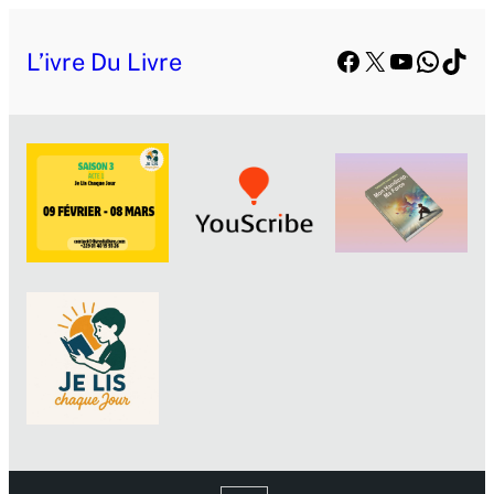
Aller
Facebook
X
YouTube
Whats
TikT
au
L’ivre Du Livre
contenu