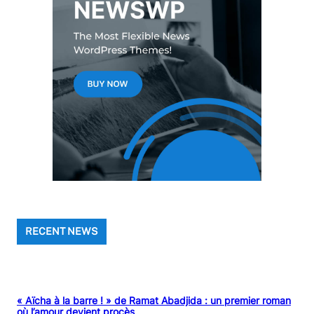
RECENT NEWS
« Aïcha à la barre ! » de Ramat Abadjida : un premier roman
où l’amour devient procès