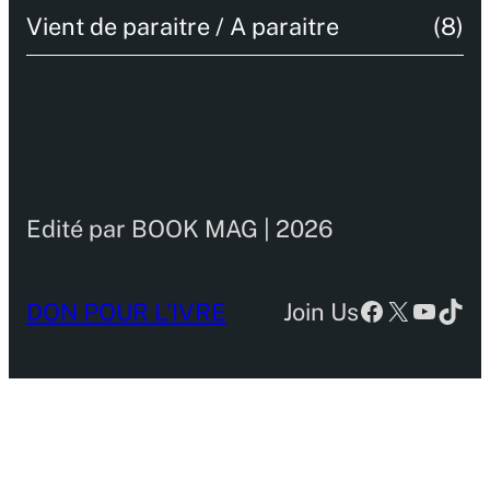
Vient de paraitre / A paraitre
(8)
Edité par BOOK MAG | 2026
Facebook
X
YouTu
TikT
DON POUR L’IVRE
Join Us