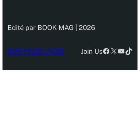
Edité par BOOK MAG | 2026
Facebook
X
YouTu
TikT
DON POUR L’IVRE
Join Us