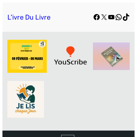
Facebook
X
YouTube
Whats
TikT
L’ivre Du Livre