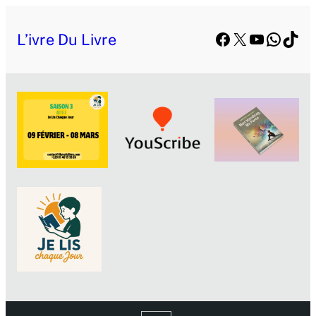
Facebook
X
YouTube
Whats
TikT
L’ivre Du Livre