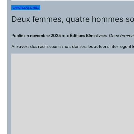
CHRONIQUES LIVRES
Deux femmes, quatre hommes sous l
Publié en
novembre 2025
aux
Éditions Béninlivres
,
Deux femmes
À travers des récits courts mais denses, les auteurs interrogent 