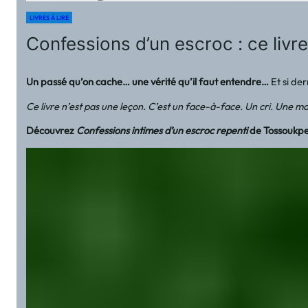
LIVRES À LIRE
Confessions d’un escroc : ce livr
Un passé qu’on cache… une vérité qu’il faut entendre…
Et si der
Ce livre n’est pas une leçon. C’est un face-à-face. Un cri. Une 
Découvrez
Confessions intimes d’un escroc repenti
de Tossoukpe