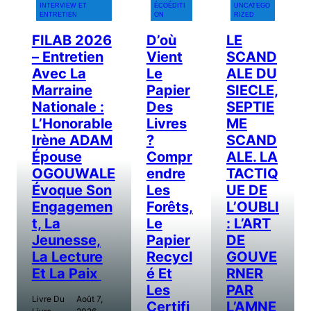
INTERVIEW ET
ÉCOÉDITI
UNCATEGO
ENTRETIEN
ON
RIZED
FILAB 2026
D’où
LE
– Entretien
Vient
SCAND
Avec La
Le
ALE DU
Marraine
Papier
SIECLE,
Nationale :
Des
SEPTIE
L’Honorable
Livres
ME
Irène ADAM
?
SCAND
Épouse
Compr
ALE. LA
OGOUWALE
Endre
TACTIQ
Évoque Son
Les
UE DE
Engagemen
Forêts,
L’OUBLI
T, La
Le
: L’ART
Jeunesse,
Papier
DE
La Lecture
Recycl
GOUVE
Et La Paix
É Et
RNER
Les
PAR
Livre Du
Août 7,
Certifi
L’AMNE