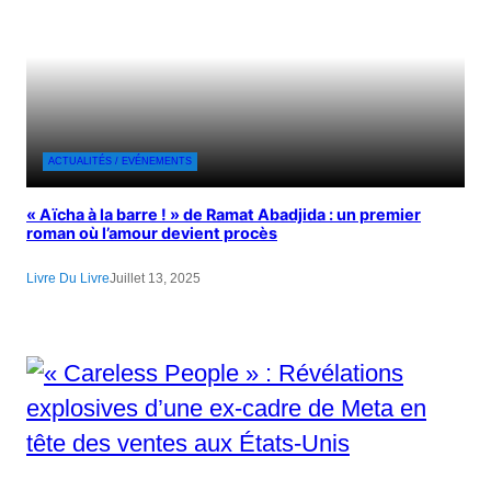
ACTUALITÉS / EVÉNEMENTS
« Aïcha à la barre ! » de Ramat Abadjida : un premier
roman où l’amour devient procès
Livre Du Livre
Juillet 13, 2025