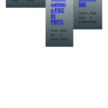
Livre
2026
Cation
SIE
S FSC
Fiston
Août
Et
Axel
6,
PEFC
ILUNGA
2026
Livre
Août
Du
7,
Livre
2026