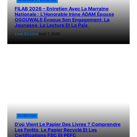
INTERVIEW ET ENTRETIEN
FILAB 2026 – Entretien Avec La Marraine
Nationale : L’Honorable Irène ADAM Épouse
OGOUWALE Évoque Son Engagement, La
Jeunesse, La Lecture Et La Paix
Livre Du Livre
Août 7, 2026
ÉCOÉDITION
D’où Vient Le Papier Des Livres ? Comprendre
Les Forêts, Le Papier Recyclé Et Les
Certifications FSC Et PEFC