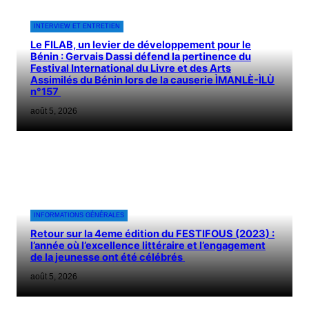
INTERVIEW ET ENTRETIEN
Le FILAB, un levier de développement pour le
Bénin : Gervais Dassi défend la pertinence du
Festival International du Livre et des Arts
Assimilés du Bénin lors de la causerie ÌMANLÈ-ÌLÙ
n°157
août 5, 2026
INFORMATIONS GÉNÉRALES
Retour sur la 4eme édition du FESTIFOUS (2023) :
l’année où l’excellence littéraire et l’engagement
de la jeunesse ont été célébrés
août 5, 2026