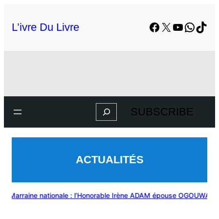
L’ivre Du Livre
SUBSCRIBE
ACTUALITÉS
Marraine nationale : l’Honorable Irène ADAM épouse OGOUWALE évoqu